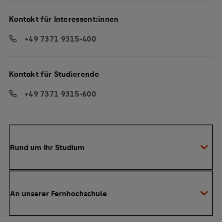
Kontakt für Interessent:innen
+49 7371 9315-400
Kontakt für Studierende
+49 7371 9315-600
Rund um Ihr Studium
Anmeldung zum Studium
An unserer Fernhochschule
Anrechnung von Vorleistungen
Studienberatung