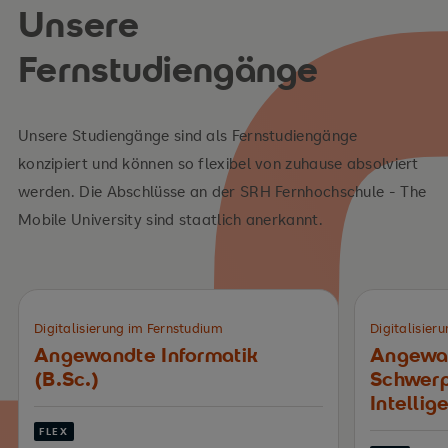
Unsere
Fernstudiengänge
Unsere Studiengänge sind als Fernstudiengänge
konzipiert und können so flexibel von zuhause absolviert
werden. Die Abschlüsse an der SRH Fernhochschule - The
Mobile University sind staatlich anerkannt.
Digitalisierung im Fernstudium
Digitalisier
Angewandte Informatik
Angewan
(B.Sc.)
Schwerp
Intellig
FLEX