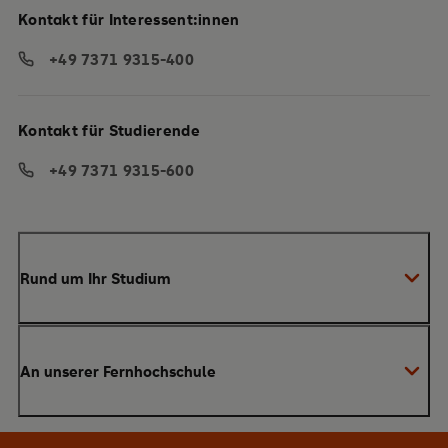
Kontakt für Interessent:innen
+49 7371 9315-400
Kontakt für Studierende
+49 7371 9315-600
Rund um Ihr Studium
Anmeldung zum Studium
An unserer Fernhochschule
Anrechnung von Vorleistungen
Studienberatung
Warum SRH?