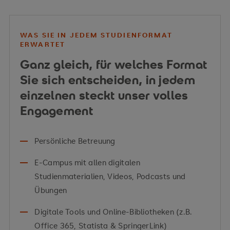
Gewaltprävention
→
Alle Semester im Curriculum ansehen
Schüler:innen und Studierende
–
WAS SIE IN JEDEM STUDIENFORMAT
ERWARTET
Schulsozialarbeit und Hochschulsozialarbeit
Ganz gleich, für welches Format
Erwachsene
– Erwachsenenbildung,
Sie sich entscheiden, in jedem
Beratungsstellen,
einzelnen steckt unser volles
Schwangerschaftskonfliktberatung, Mutter-
Engagement
Kind-Einrichtungen
Familien
– Sozialpädagogische Familienhilfe,
Persönliche Betreuung
richten Ihr Studium gezielt an Ihren
Pflegekinder-, Familien- und
beruflichen Zielen aus
Lebensberatungsstellen, Adoptionswesen
E-Campus mit allen digitalen
Studienmaterialien, Videos, Podcasts und
Alte Menschen
– Tagesstätten, Freizeitarbeit,
Übungen
Wohnheime
Digitale Tools und Online-Bibliotheken (z.B.
Menschen mit Erkrankungen
–
Office 365, Statista & SpringerLink)