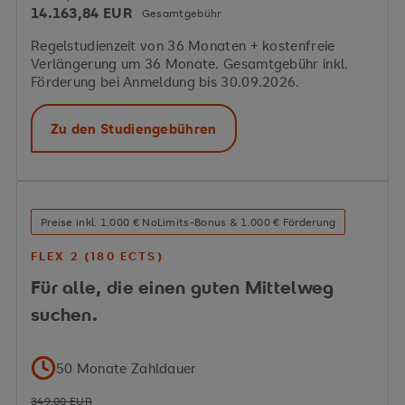
14.163,84 EUR
Gesamtgebühr
Regelstudienzeit von 36 Monaten + kostenfreie
Quelle: TVöD SuE Tabelle, Stand: 01.08.2026
Verlängerung um 36 Monate. Gesamtgebühr inkl.
Förderung bei Anmeldung bis 30.09.2026.
Zu den Studiengebühren
Master Soziale
Preise inkl. 1.000 € NoLimits-Bonus & 1.000 € Förderung
Arbeit
FLEX 2 (180 ECTS)
Für alle, die einen guten Mittelweg
suchen.
50 Monate Zahldauer
349,00 EUR