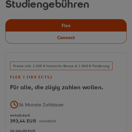
Studiengebühren
Berufsbetreuer:in – die Befähigung ist durch die
Staatliche Anerkennung bereits integriert
Flex
Connect
→
Details zur Praxisphase
*Die Staatliche Anerkennung wird mit erfolgreichem
Preise inkl. 1.000 € NoLimits-Bonus & 1.000 € Förderung
Abschluss der vorgesehenen Studien- und
FLEX 1 (180 ECTS)
Praxisbestandteile erworben.
Für alle, die zügig zahlen wollen.
36 Monate Zahldauer
steigt mit
449,00 EUR
Berufserfahrung
393,44 EUR
monatlich
16.164,00 EUR