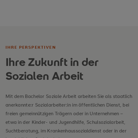
Fachliche Grundlagen:
Sozialarbeitswissenschaft – Theorien, Konzepte
und Berufsethik der Sozialen Arbeit
Psychologie – Entwicklung, Beratung und
IHRE PERSPEKTIVEN
Intervention
Ihre Zukunft in der
Pädagogik – Bildungs- und Erziehungsprozesse
Sozialen Arbeit
Soziologie – Gesellschaft, Diversität und sozialer
Wandel
Mit dem Bachelor Soziale Arbeit arbeiten Sie als staatlich
Sozialrecht – SGB VIII, SGB XII, Familien- und
anerkannte:r Sozialarbeiter:in im öffentlichen Dienst, bei
Kinderschutzrecht
freien gemeinnützigen Trägern oder in Unternehmen –
Medizinische Grundlagen – Gesundheit, Sucht und
etwa in der Kinder- und Jugendhilfe, Schulsozialarbeit,
Psychiatrie
Suchtberatung, im Krankenhaussozialdienst oder in der