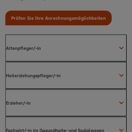
Prüfen Sie Ihre Anrechnungsmöglichkeiten
Altenpfleger/-in
Heilerziehungspfleger/-in
reduzieren sich Ihre
Studiengebühren um insgesamt 720 Euro
Erzieher/-in
reduzieren sich Ihre
Hier erfahren Sie mehr über den Beruf der
Altenpfleger:in
Studiengebühren um insgesamt 960 Euro
Fachwirt/-in im Gesundheits- und Sozialwesen