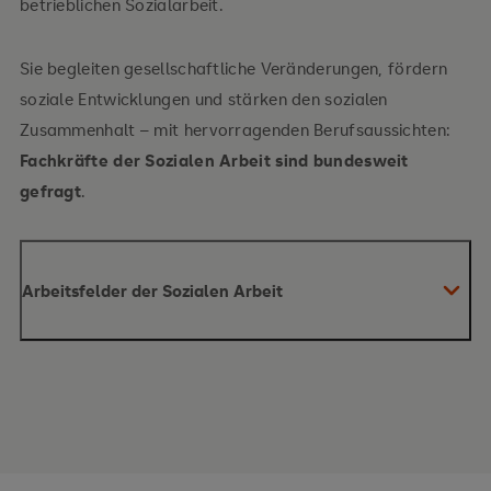
betrieblichen Sozialarbeit.
Handlungsmethoden – praktisch geübt in
Intensivblockveranstaltungen:
Sie begleiten gesellschaftliche Veränderungen, fördern
soziale Entwicklungen und stärken den sozialen
Fallarbeit & Case Management
Zusammenhalt – mit hervorragenden Berufsaussichten:
Fachkräfte der Sozialen Arbeit sind bundesweit
Gruppenarbeit
gefragt
.
Gesprächsführung und Beratung
Krisenintervention
Arbeitsfelder der Sozialen Arbeit
Konfliktberatung
Kinder
– Kindertageseinrichtungen, Soziale
Ihre professionelle Haltung:
Dienste der Frühförderung, Kinderschutzzentren,
Kinderheime
Jugendliche
– Jugendbildung und
Jugendkulturarbeit, Streetwork, Sucht- und