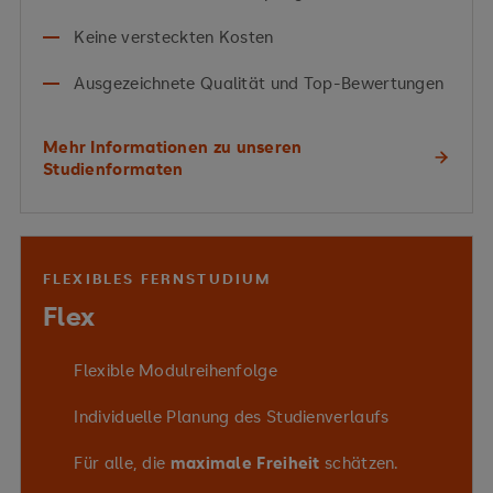
Krankenhaussozialdienst, Pflegeheime,
Rehabilitationszentren, Hospize
Keine versteckten Kosten
Menschen mit sozialen Problemen
–
Ausgezeichnete Qualität und Top-Bewertungen
Straffälligenhilfe, Schuldner- und Suchtberatung,
Wohnungslosenhilfe, Flüchtlingssozialarbeit
Mehr Informationen zu unseren
Studienformaten
Menschen in Betrieben und Institutionen
–
Ihre 16 Spezialisierungen im Überblick:
Betriebliche Sozialarbeit
Kinder, Jugend & Familie
Menschen in Armut weltweit
–
FLEXIBLES FERNSTUDIUM
Entwicklungszusammenarbeit
Altenhilfe
Flex
Psychische Erkrankungen
Flexible Modulreihenfolge
Migration & Interkulturalität
Individuelle Planung des Studienverlaufs
Prekäre Lebenslagen
Für alle, die
maximale Freiheit
schätzen.
Gesundheitseinrichtungen