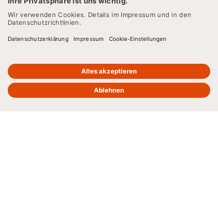
ÜBERBLICK
Berufsbegleitende
Studiengänge
An der SRH Fernhochschule können Sie alle
Bachelor
-
und
Master
-Studiengänge berufsbegleitend studieren.
Alle Studiengänge sind als Fernstudiengänge konzipiert
und können so flexibel neben dem Beruf absolviert
werden. Die Abschlüsse an der SRH Fernhochschule - The