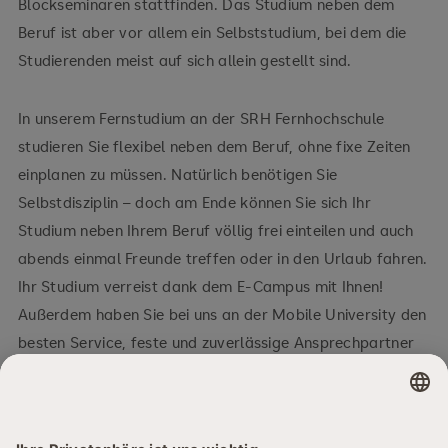
Blockseminaren stattfinden. Das Studium neben dem
Beruf ist aber vor allem ein Selbststudium, bei dem die
Studierenden meist auf sich allein gestellt sind.
In unserem Fernstudium an der SRH Fernhochschule
studieren Sie flexibel neben dem Beruf, ohne fixe Zeiten
einplanen zu müssen. Natürlich benötigen Sie
Selbstdisziplin – doch am Ende können Sie sich Ihr
Studium neben Ihrem Beruf völlig frei einteilen und auch
abends einmal Freunde treffen oder in den Urlaub fahren.
Ihr Studium verreist dank dem E-Campus mit Ihnen!
Außerdem haben Sie bei uns an der Mobile University den
besten Service, feste und zuverlässige Ansprechpartner
und sind nicht alleine. Auch mit Mitstudierenden halten
Sie über unseren virtuellen Campus stets Kontakt.