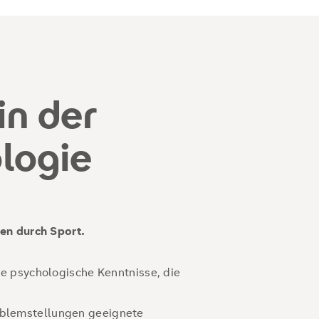
in der
swissenschaften
logie
odelle
ychologische Interventionen in
Beispiel in Rehabilitations-,
 Breitensport
en durch Sport.
e psychologische Kenntnisse, die
oblemstellungen geeignete