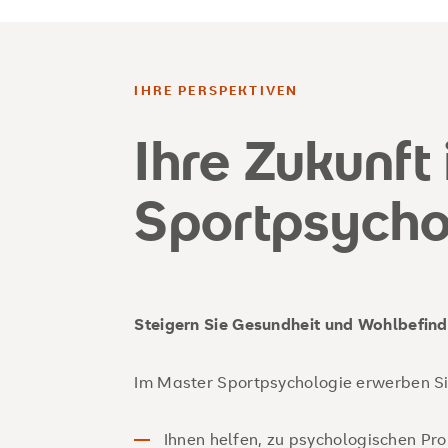
IHRE PERSPEKTIVEN
Ihre Zukunft 
Grundlagen der Sport- und Training
Sportpsycho
sportpsychologische Theorien und M
diagnostische Verfahren und sportps
unterschiedlichen Kontexten wie zum 
Gesundheits-, Schul-, Leistungs- und
Steigern Sie Gesundheit und Wohlbefind
Im Master Sportpsychologie erwerben Si
Ihnen helfen, zu psychologischen Pr