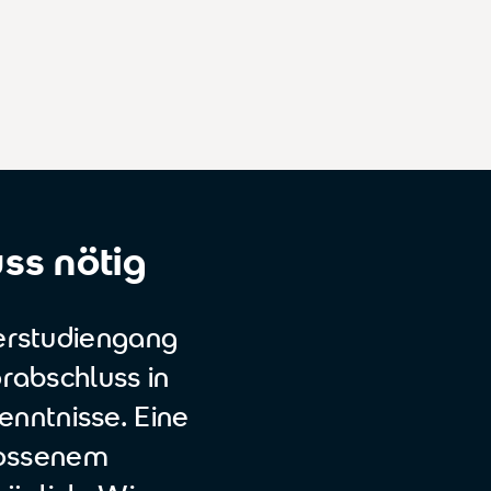
ss nötig
erstudiengang
rabschluss in
nntnisse. Eine
lossenem