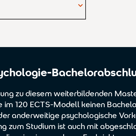
näre Rehabilitationskliniken
ychologie-Bachelorabschlu
heits- und Bewegungsförderung
ssung zu diesem weiterbildenden Mast
e im 120 ECTS-Modell keinen Bachelo
Amateur- und Breitensport
der anderweitige psychologische Vorke
ng zum Studium ist auch mit abgesch
ekte