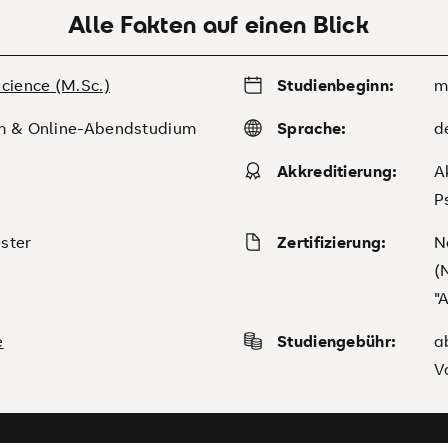
Alle Fakten auf einen Blick
cience (M.Sc.)
Studienbeginn:
m
m & Online-Abendstudium
Sprache:
d
Akkreditierung:
A
P
ster
Zertifizierung:
N
(
"
e
Studiengebühr:
a
V