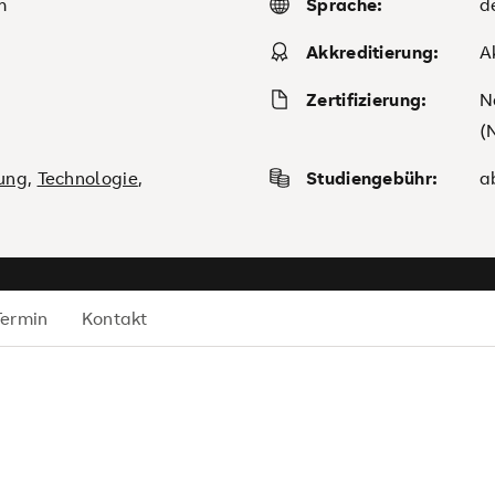
m
Sprache:
d
Akkreditierung:
A
Zertifizierung:
N
(
rung
,
Technologie
,
Studiengebühr:
a
Termin
Kontakt