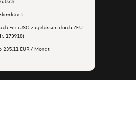
eutsch
kkreditiert
ach FernUSG zugelassen durch ZFU
Nr. 173918)
b 235,11 EUR / Monat