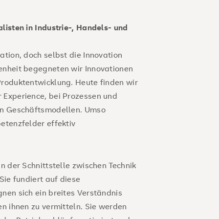
listen in Industrie-, Handels- und
nachhaltige Entwicklung Ihres
vation, doch selbst die Innovation
rketten und digitale Prozesse
enheit begegneten wir Innovationen
Produktentwicklung. Heute finden wir
 Experience, bei Prozessen und
t und Umwelt verbinden – mit der
on Geschäftsmodellen. Umso
haltigen Geschäftsstrategien
etenzfelder effektiv
ogien
: Innovative Technologien
an der Schnittstelle zwischen Technik
 steuern und erfolgreich
Sie fundiert auf diese
nen sich ein breites Verständnis
unden und Unternehmen
en ihnen zu vermitteln. Sie werden