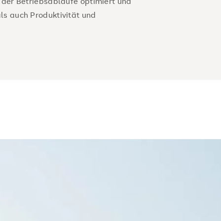
 der Betriebsabläufe optimiert und
s auch Produktivität und
anagement-Skills und
 zur erfolgreichen Gestaltung
Sie smarte Technologien und
etzung in Industrie und
ss
en Sie Wirtschaftsingenieurwesen
ir Sie fit für Ihren