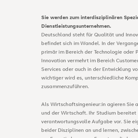
Datenanalytik.
Sie werden zum interdisziplinären Spezia
Energiewirtschaft
: Fördern Sie die 
Dienstleistungsunternehmen.
Unternehmens.
Deutschland steht für Qualität und Inno
Logistik
: Gestalten Sie globale Liefe
befindet sich im Wandel. In der Vergang
effizient und nachhaltig.
primär im Bereich der Technologie oder 
Innovation vermehrt im Bereich Customer
Nachhaltig Wirtschaften
: Wirtschaf
Services oder auch in der Entwicklung v
Entwicklung und Umsetzung von nach
wichtiger wird es, unterschiedliche Komp
Produktions- und Fertigungstechnol
zusammenzuführen.
und effiziente Prozesse
Als Wirtschaftsingenieur:in agieren Sie 
Projektmanagement
: Projekte sicher
und der Wirtschaft. Ihr Studium bereitet 
umsetzen
verantwortungsvolle Aufgabe vor. Sie eig
Technischer Vertrieb
: Bringen Sie K
beider Disziplinen an und lernen, zwisch
langfristig zusammen.