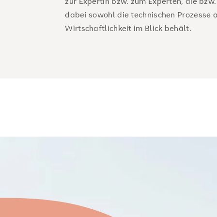
zur Expertin bzw. zum Experten, die bzw.
dabei sowohl die technischen Prozesse al
Qualität und Führung
: Nutzen Sie M
Wirtschaftlichkeit im Blick behält.
Kompetenzen in Unternehmensführung
von Unternehmen.
Unser Portfolio umfasst außerdem:
Maschinenbau (B.Eng.)
: Entwickeln 
sorgen für deren wirtschaftliche Ums
Gesellschaft - mit Ingenieurabschlu
Industrial Engineering B.Sc.
: studier
in Englischer Sprache
Mit unserem starken Praxisbezug machen w
zukünftigen Berufsalltag.