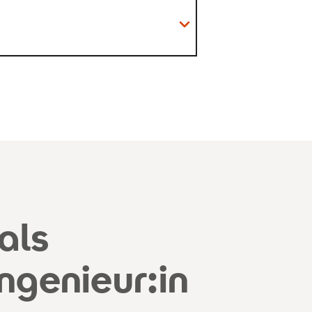
r zahlreichen Spezialisierungen.
als
e Learning und Big Data zur
ngenieur:in
ie fundierte
n künstlicher Intelligenz und