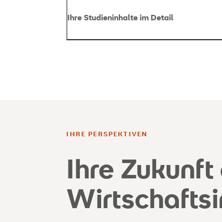
Ihre Studieninhalte im Detail
Schärfen Sie Ihr Profil mit einer unsere
IHRE PERSPEKTIVEN
Ihre Zukunft 
Data Science
: Nutzen Sie KI, Machin
Analyse und Auswertung von Daten.
Wirtschaftsi
Business Intelligence
: Unterstützen S
Geschäftsentscheidungen mit Hilfe vo