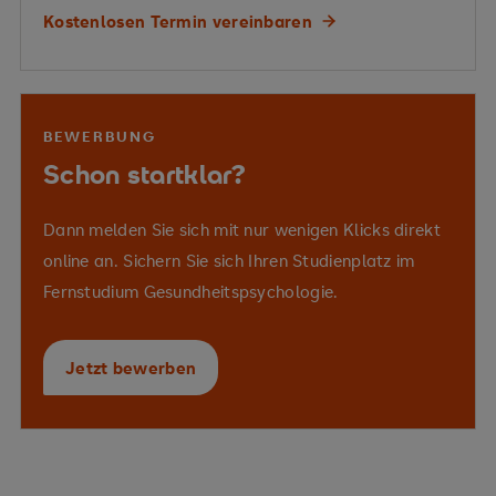
Gestaltung individueller
Kostenlosen Termin vereinbaren
Interventionsstrategien
Vermittelte Kompetenzen
Vermittelte Kompetenzen
BEWERBUNG
Beurteilung von diagnostischen Instrumenten und
zentrale Begriffe und
pädagogische
psychologische Modelle
Schon startklar?
Fördermaßnahmen
Theorien der Mathematikdidaktik
kindliche Entwicklung, familiäre Lebenswelten
und schulische Rahmenbedingungen
Dann melden Sie sich mit nur wenigen Klicks direkt
Gestaltung
online an. Sichern Sie sich Ihren Studienplatz im
lernförderlicher Prozesse
Fernstudium Gesundheitspsychologie.
Jetzt bewerben