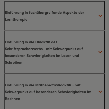
Einführung in fachübergreifende Aspekte der
Lerntherapie
Inhalte des Moduls
Einführung in die Didaktik des
Schriftspracherwerbs - mit Schwerpunkt auf
besonderen Schwierigkeiten im Lesen und
Schreiben
praxisnahen Bearbeitung von
Inhalte des Moduls
Lernschwierigkeiten sowie psychosozialen
Einführung in die Mathematikdidaktik - mit
Belastungen bei Kindern
Schwerpunkt auf besonderen Schwierigkeiten im
Didaktik des Schriftspracherwerbs
Rechnen
Schwierigkeiten beim Lesen