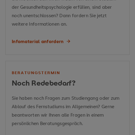
der Gesundheitspsychologie erfüllen, sind aber
noch unentschlossen? Dann fordern Sie jetzt
Sozialpädagogik
praxisnahe Konzepte
Wechselwirkung zwischen Sprache und
weitere Informationen an.
Vermittelte Kompetenzen
zur Therapieplanung und Förderung
Mathematik
Infomaterial anfordern
Lernpsychologie
Modelllernen
BERATUNGSTERMIN
Lernmotivation
Noch Redebedarf?
Entwicklungspsychologie
Vermittelte Kompetenzen
praxisnahe Aufbereitung der
Sie haben noch Fragen zum Studiengang oder zum
Inhalte
Ablauf des Fernstudiums im Allgemeinen? Gerne
pädagogisch-
beantworten wir Ihnen alle Fragen in einem
psychologischer und psychotherapeutischer
Förderung von Lese-Rechtschreib-Schwäche
persönlichen Beratungsgespräch.
Grundlagen