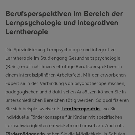
methodischen Kompetenzen im Umgang mit
Berufsperspektiven im Bereich der
förderdiagnostischen und interventionellen
Lernpsychologie und integrativen
Ansätzen
Lerntherapie
pädagogischer Theorie
Die Spezialisierung Lernpsychologie und integrative
Lerntherapie im Studiengang Gesundheitspsychologie
(B.Sc.) eröffnet Ihnen vielfältige Berufsperspektiven in
einem interdisziplinären Arbeitsfeld. Mit der erworbenen
Expertise in der Verbindung von psychotherapeutischen,
pädagogischen und didaktischen Ansätzen können Sie in
unterschiedlichen Bereichen tätig werden. So qualifizieren
Sie sich beispielsweise als
Lerntherapeut:in
, wo Sie
individuelle Förderkonzepte für Kinder mit spezifischen
Lernschwierigkeiten entwickeln und umsetzen. Auch als
Förderpädagog:in
haben Sie die Möglichkeit, in Schulen