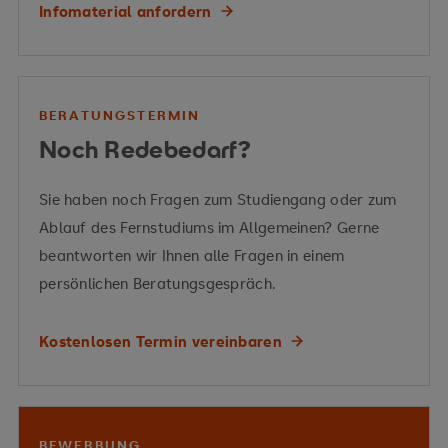
Infomaterial anfordern
emergenten Strategie
Kapitalwertmethode
Vermittelte Kompetenzen
Nutzwertanalyse
Projekt- und
Change Management
Anpassung von IT-
Beteiligungs- bis zur Mezzanine-Finanzierung
BERATUNGSTERMIN
Systemen
Organisationen als ganzheitliche Systeme
Noch Redebedarf?
Vermittelte Kompetenzen
Sie haben noch Fragen zum Studiengang oder zum
Ablauf des Fernstudiums im Allgemeinen? Gerne
Verknüpfung von
Marketingprozesse ganzheitlich zu analysieren, zu
beantworten wir Ihnen alle Fragen in einem
Personalmanagement und Organisationsstruktur
bewerten und zu steuern
persönlichen Beratungsgespräch.
Vermittelte Kompetenzen
Vermittelte Kompetenzen
Kostenlosen Termin vereinbaren
Organisationsentwicklung
Geschäftsmodelle strategisch zu analysieren
Marketinginstrumente
Rechnungswesens und der Finanzwirtschaft
BEWERBUNG