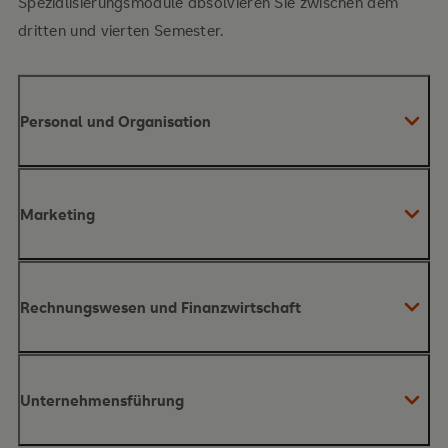
Spezialisierungsmodule absolvieren Sie zwischen dem
dritten und vierten Semester.
Personal und Organisation
Inhalte des Moduls
Marketing
Grundlagen des
Personalmanagements
Inhalte des Moduls
Organisationsgestaltung
Rechnungswesen und Finanzwirtschaft
Personalplanung
-beschaffung
-auswahl
-
Marketing
Inhalte des Moduls
entwicklung
Unternehmensführung
Marketing-
Management-Prozess
Marktanalyse