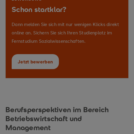
Schon startklar?
Marketingstrategien zu planen
Wertversprechen
Dann melden Sie sich mit nur wenigen Klicks direkt
Wettbewerbsfähigkeit
online an. Sichern Sie sich Ihren Studienplatz im
Fernstudium Sozialwissenschaften.
Ressourcensteuerung und
Zielkoordination
Jetzt bewerben
Zusammenhänge zwischen
Organisationsstruktur, Unternehmenskultur und
Veränderungsprozessen
Berufsperspektiven im Bereich
Betriebswirtschaft und
Management