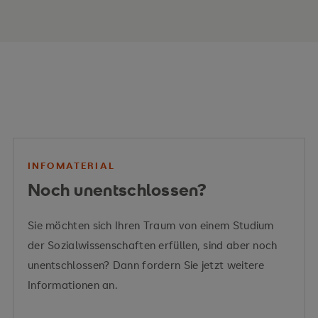
externes und internes Rechnungswesen
Inhalte des Moduls
betrieblichen Weiterbildung
Marktwahlstrategien
integriertes Marketing
betriebliche Finanzwirtschaft
Personalcontrolling
formalen Strukturen von
Ansatz- und
Organisationen
Aufbau- und
Produktpolitik
Bewertungswahlrechte
Ablauforganisation
Kommunikationspolitik
Preispolitik
Geschäftsmodellen
strategischen
Organisationstheorien
Distributionspolitik
INFOMATERIAL
Entscheidungsprozessen
organisatorischen Wandel
Markenmanagements
Kostenarten-, Kostenstellen- und
Noch unentschlossen?
Marketingcontrollings
Kostenträgerrechnung
Strategietypen
Sie möchten sich Ihren Traum von einem Studium
der Sozialwissenschaften erfüllen, sind aber noch
unentschlossen? Dann fordern Sie jetzt weitere
Internationalisierung
Technologie
Informationen an.
Innovation