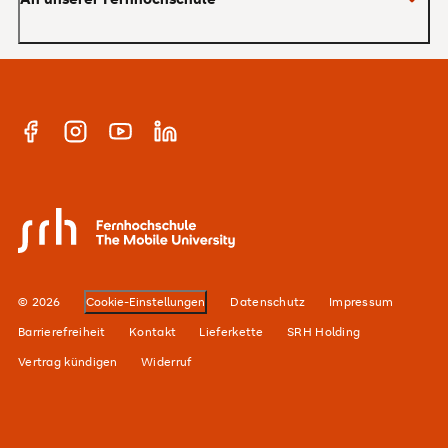
Anrechnung von Vorleistungen
Studienberatung
Warum SRH?
Bachelor
Alumni-Netzwerk
Master
Facebook
Instagram
YouTube
Linkedin
E-Campus
Anmeldung Newsletter
Hochschulteam
SRH Fernhochschule - The Mobile University
Karriere
Standorte
© 2026
Cookie-Einstellungen
Datenschutz
Impressum
Barrierefreiheit
Kontakt
Lieferkette
SRH Holding
Vertrag kündigen
Widerruf