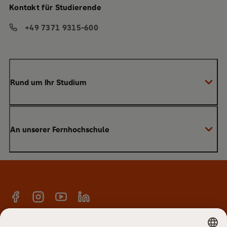
Kontakt für Studierende
+49 7371 9315-600
Rund um Ihr Studium
Anmeldung zum Studium
An unserer Fernhochschule
Anrechnung von Vorleistungen
Studienberatung
Warum SRH?
Bachelor
Alumni-Netzwerk
Master
Facebook
Instagram
YouTube
Linkedin
E-Campus
Anmeldung Newsletter
Hochschulteam