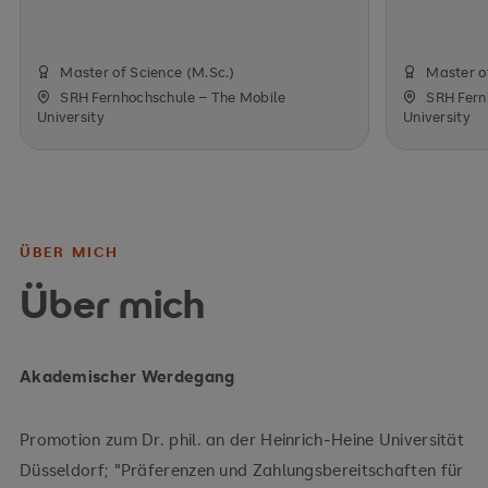
Master of Science (M.Sc.)
Master o
SRH Fernhochschule – The Mobile
SRH Fern
University
University
ÜBER MICH
Über mich
Akademischer Werdegang
Promotion zum Dr. phil. an der Heinrich-Heine Universität
Düsseldorf; "Präferenzen und Zahlungsbereitschaften für