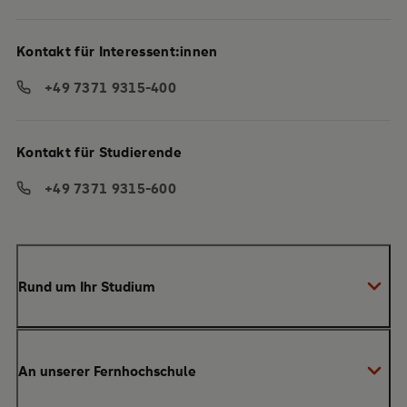
Kontakt für Interessent:innen
+49 7371 9315-400
Kontakt für Studierende
+49 7371 9315-600
Rund um Ihr Studium
Anmeldung zum Studium
An unserer Fernhochschule
Anrechnung von Vorleistungen