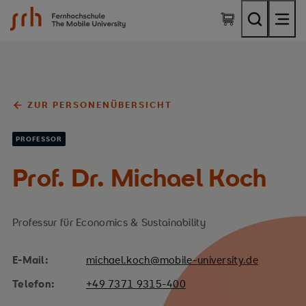
SRH Fernhochschule - The Mobile University
ZUR PERSONENÜBERSICHT
PROFESSOR
Prof. Dr. Michael Koch
Professur für Economics & Sustainability
E-Mail:
michael.koch@mobile-university.de
Telefon:
+49 7371 9315-400