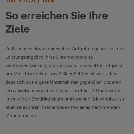
IHRE PERSPEKTIVEN
So erreichen Sie Ihre
Ihre Inhalte
Ziele
Grundsatzentscheidungen und
Wertschöpfungsquellen
Zu Ihren verantwortungsvollen Aufgaben gehört es, das
Dynamik von Markt und gesellschaftlichem
Leistungsangebot Ihres Unternehmens so
Umfeld
weiterzuentwickeln, dass es auch in Zukunft erfolgreich
am Markt bestehen kann? Sie möchten sicherstellen,
strategische Unternehmensführung
dass sich das eigene Unternehmen gegenüber anderen
Themenschwerpunkt Innovation
Organisationen auch in Zukunft profiliert? Dann bietet
Ihnen dieser Zertifikatskurs umfassende Erkenntnisse zu
Erfolgskontrolle
allen relevanten Themenbereichen eines zielführenden
Managements.
Ihre Vorteile