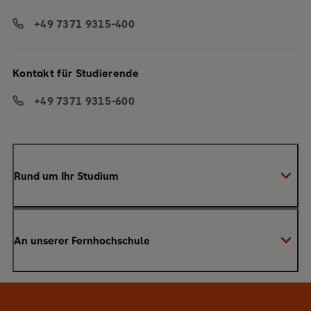
+49 7371 9315-400
Kontakt für Studierende
+49 7371 9315-600
Rund um Ihr Studium
Anmeldung zum Studium
An unserer Fernhochschule
Anrechnung von Vorleistungen
Studienberatung
Warum SRH?
Bachelor
Alumni-Netzwerk