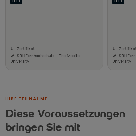
FLEX
FLEX
Zertifikat
Zertifika
SRH Fernhochschule – The Mobile
SRH Fern
University
University
IHRE TEILNAHME
Diese Voraussetzungen
bringen Sie mit