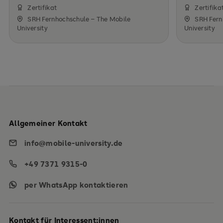
Zertifikat
Zertifika
SRH Fernhochschule – The Mobile
SRH Fern
University
University
Allgemeiner Kontakt
info@mobile-university.de
+49 7371 9315-0
per WhatsApp kontaktieren
Kontakt für Interessent:innen