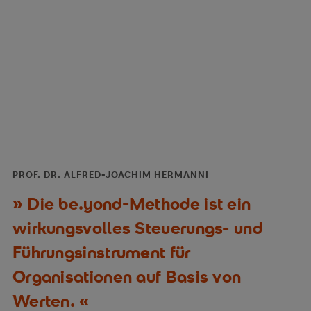
Haltung und gesellschaftlicher Impact
Begriff und Philosophie der be.yond Methode
Die Wirkungsdimensionen Inhalt, Form und
Haltung
Werte als Steuerungs- und Führungsinstrument
Change und Transformation in Organisationen
Bedeutung und Wirkung der Führungskultur
PROF. DR. ALFRED-JOACHIM HERMANNI
Die be.yond-Methode ist ein
Ganzheitliche Implementierung in der
Organisation
wirkungsvolles Steuerungs- und
Führungsinstrument für
Prüfungsform:
Organisationen auf Basis von
Werten.