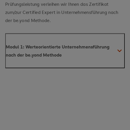
Prüfungsleistung verleihen wir Ihnen das Zertifikat
zum/zur Certified Expert in Unternehmensführung nach
der be.yond Methode.
Modul 1: Werteorientierte Unternehmensführung
nach der be.yond Methode
Aspekte der Unternehmensführung
Aktuelle Entwicklungen und Trends im Bereich der
Unternehmensführung
Der ganzheitliche Blick