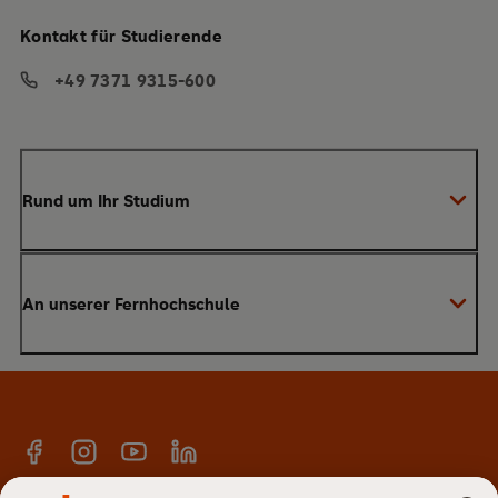
Kontakt für Studierende
+49 7371 9315-600
Rund um Ihr Studium
Anmeldung zum Studium
An unserer Fernhochschule
Anrechnung von Vorleistungen
Studienberatung
Warum SRH?
Bachelor
Alumni-Netzwerk
Master
Facebook
Instagram
YouTube
Linkedin
E-Campus