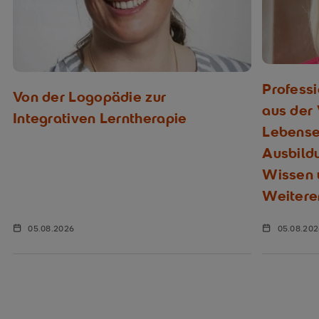
Profess
Von der Logopädie zur
aus der
Integrativen Lerntherapie
Lebenser
Ausbild
Wissen u
Weitere
05.08.2026
05.08.20