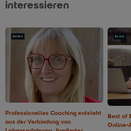
interessieren
NEWS
BLOG
Professionelles Coaching entsteht
Best of
aus der Verbindung von
Online-
Lebenserfahrung, fundierter