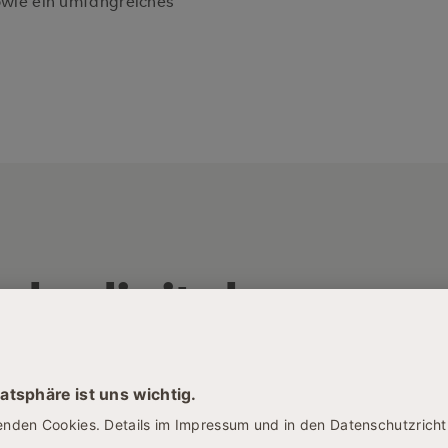
owie ein umfangreiches
als digitale:r
rt:in