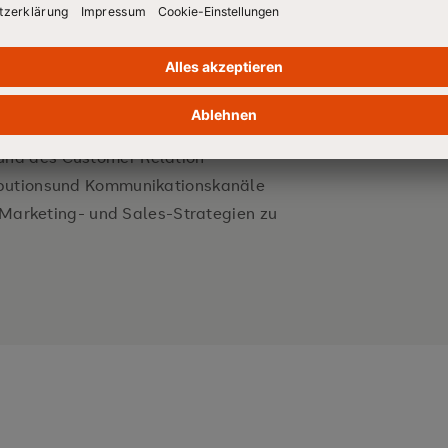
ch durch die richtige
Rüstzeug für prozessorientierte
 anderem mit Grundlagen des E-
und des Customer Relation
ibutionsund Kommunikationskanäle
n Marketing- und Sales-Strategien zu