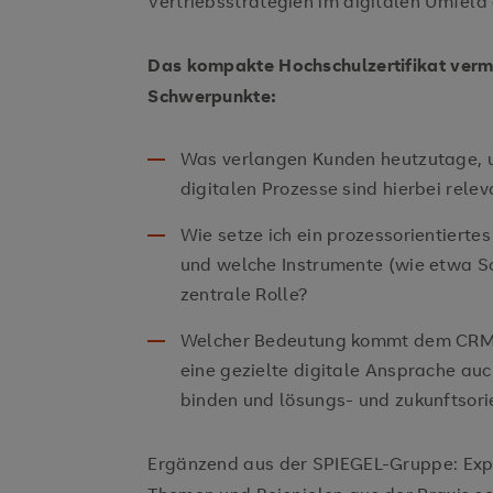
Vertriebsstrategien im digitalen Umfeld
Das kompakte Hochschulzertifikat vermit
Schwerpunkte:
Was verlangen Kunden heutzutage, u
digitalen Prozesse sind hierbei relev
Wie setze ich ein prozessorientier
und welche Instrumente (wie etwa So
zentrale Rolle?
Welcher Bedeutung kommt dem CRM 
eine gezielte digitale Ansprache au
binden und lösungs- und zukunftsori
Ergänzend aus der SPIEGEL-Gruppe: Exper