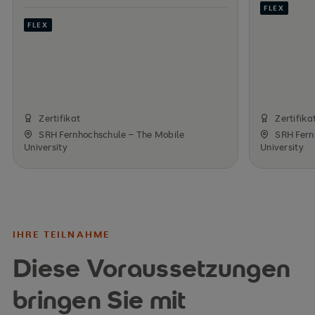
FLEX
FLEX
Zertifikat
Zertifika
SRH Fernhochschule – The Mobile
SRH Fern
University
University
IHRE TEILNAHME
Diese Voraussetzungen
bringen Sie mit