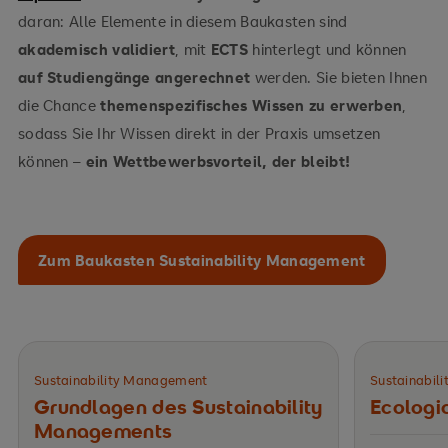
Verknüpfung verschiedener Fachinhalte in
daran: Alle Elemente in diesem Baukasten sind
übergreifenden betrieblichen Zusammenhängen
akademisch validiert
, mit
ECTS
hinterlegt und können
auf Studiengänge angerechnet
werden. Sie bieten Ihnen
die Chance
themenspezifisches Wissen zu erwerben
,
sodass Sie Ihr Wissen direkt in der Praxis umsetzen
können –
ein Wettbewerbsvorteil, der bleibt!
Zum Baukasten Sustainability Management
Sustainability Management
Sustainabil
Grundlagen des ­Sustainability
Ecologic
Managements