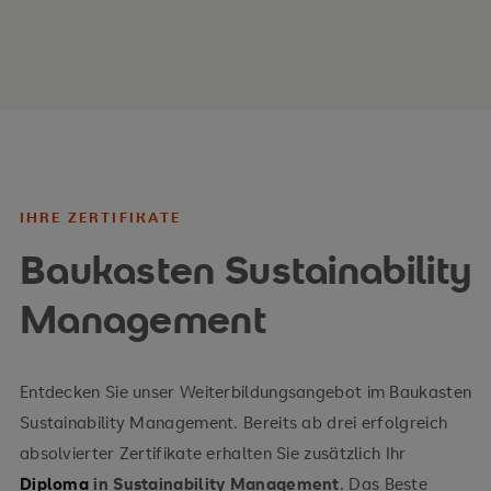
Abfallwirtschaft, Geothermie, Solarthermie,
Photovoltaik, Wasserkraft, Windkraft, Kraft-
Wärme-Kopplung, Energiespeicher)
Integrierte Produktionsstrategien, Stoff- und
Materialströme
Ihre Vorteile
IHRE ZERTIFIKATE
Baukasten Sustainability
Grundlagen zu einer Vielzahl relevanter Techniken
und Verfahren
Management
Einblick in die Ökobilanzierung als Prozess und
Planungsinstrument
Entdecken Sie unser Weiterbildungsangebot im Baukasten
Sustainability Management. Bereits ab drei erfolgreich
Nutzung von nachhaltigkeits-bezogenen
absolvierter Zertifikate erhalten Sie zusätzlich Ihr
Kennzahlen …
Diploma
in Sustainability Management
. Das Beste