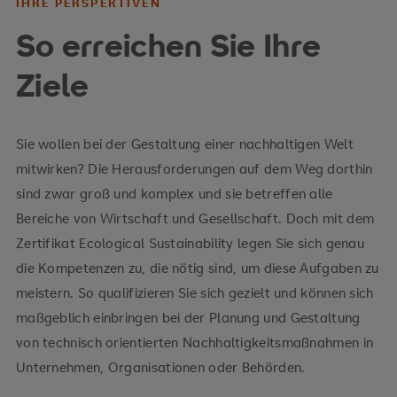
IHRE PERSPEKTIVEN
So erreichen Sie Ihre
Ihre Inhalte
Ziele
Ökobilanzierung
Nachhaltigkeitsstrategien in der
Sie wollen bei der Gestaltung einer nachhaltigen Welt
Produktionsplanung (Abfallvermeidung,
mitwirken? Die Herausforderungen auf dem Weg dorthin
Recycling, …)
sind zwar groß und komplex und sie betreffen alle
Bereiche von Wirtschaft und Gesellschaft. Doch mit dem
Energiequellen und Energieträger
Zertifikat Ecological Sustainability legen Sie sich genau
Prozesse der Energieumwandlung und
die Kompetenzen zu, die nötig sind, um diese Aufgaben zu
Energieübertragung
meistern. So qualifizieren Sie sich gezielt und können sich
maßgeblich einbringen bei der Planung und Gestaltung
Energiemanagement im Betrieb
von technisch orientierten Nachhaltigkeitsmaßnahmen in
Nachhaltige Verfahren und Anlagen zur
Unternehmen, Organisationen oder Behörden.
Energieerzeugung /-umwandlung (Biomasse,