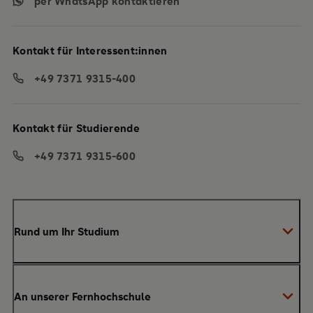
per WhatsApp kontaktieren
Kontakt für Interessent:innen
+49 7371 9315-400
Kontakt für Studierende
+49 7371 9315-600
Rund um Ihr Studium
Anmeldung zum Studium
An unserer Fernhochschule
Anrechnung von Vorleistungen