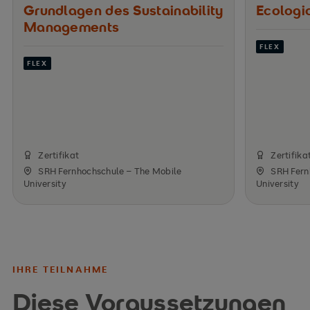
Grundlagen des ­Sustainability
Ecologic
Managements
FLEX
FLEX
Zertifikat
Zertifika
SRH Fernhochschule – The Mobile
SRH Fern
University
University
IHRE TEILNAHME
Diese Voraussetzungen