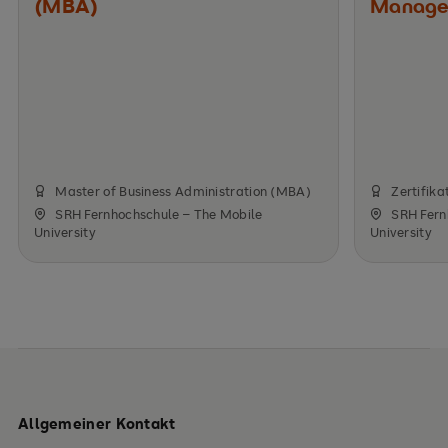
(MBA)
Manage
Master of Business Administration (MBA)
Zertifika
SRH Fernhochschule – The Mobile
SRH Fern
University
University
Allgemeiner Kontakt