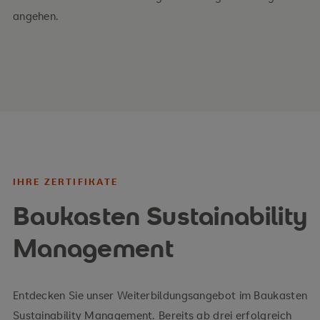
Unternehmensfunktionen
angehen.
nachhaltiger Wandel in ausgewählten Branchen
Ihre Vorteile
Grundlagenwissen zu Nachhaltigkeit und
CSR/ESG
operative Umsetzung
IHRE ZERTIFIKATE
Branchen- und Unternehmensbeispiele
Baukasten Sustainability
Management
Entdecken Sie unser Weiterbildungsangebot im Baukasten
Sustainability Management. Bereits ab drei erfolgreich