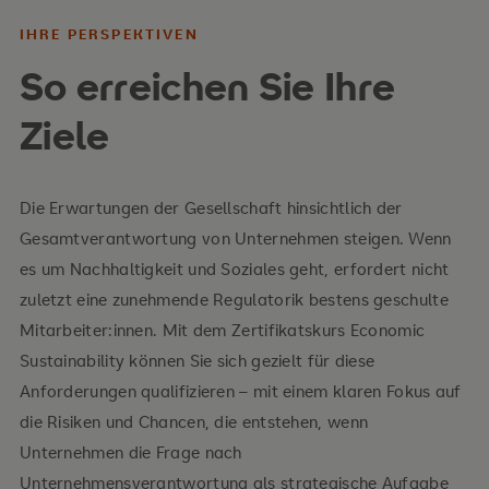
IHRE PERSPEKTIVEN
So erreichen Sie Ihre
Ihre Inhalte
Ziele
der „Business Case“ für Nachhaltigkeit
Entwicklung Implementierung einer
Die Erwartungen der Gesellschaft hinsichtlich der
Nachhaltigkeitsstrategie
Gesamtverantwortung von Unternehmen steigen. Wenn
es um Nachhaltigkeit und Soziales geht, erfordert nicht
der operative Prozess der Strategie-
zuletzt eine zunehmende Regulatorik bestens geschulte
implementierung
Mitarbeiter:innen. Mit dem Zertifikatskurs Economic
Rolle des Change-Managements in Bezug auf die
Sustainability können Sie sich gezielt für diese
ökonomische Nachhaltigkeit
Anforderungen qualifizieren – mit einem klaren Fokus auf
die Risiken und Chancen, die entstehen, wenn
spezielle Aspekte ökonomischer Nachhaltigkeit
Unternehmen die Frage nach
ökonomische Nachhaltigkeit in
Unternehmensverantwortung als strategische Aufgabe