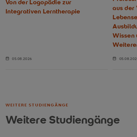
Von der Logopädie zur
aus der
Integrativen Lerntherapie
Lebenser
Ausbild
Wissen u
Weitere
05.08.2026
05.08.20
WEITERE STUDIENGÄNGE
Weitere Studiengänge