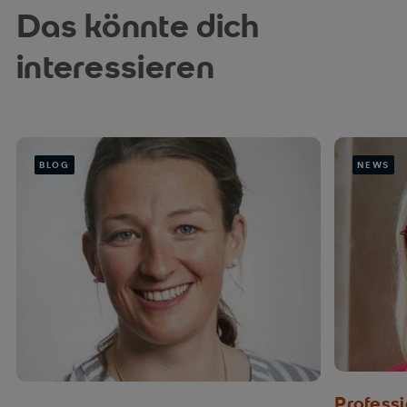
Das könnte dich
interessieren
BLOG
NEWS
Profess