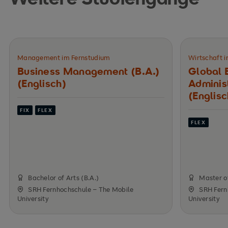
Management im Fernstudium
Wirtschaft 
Business Management (B.A.)
Global 
(Englisch)
Adminis
(Englisc
FIX
FLEX
FLEX
Bachelor of Arts (B.A.)
Master o
SRH Fernhochschule – The Mobile
SRH Fern
University
University