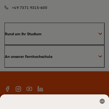
+49 7371 9315-600
Rund um Ihr Studium
Anmeldung zum Studium
An unserer Fernhochschule
Anrechnung von Vorleistungen
Studienberatung
Warum SRH?
Bachelor
Alumni-Netzwerk
Master
Facebook
Instagram
YouTube
Linkedin
E-Campus
Anmeldung Newsletter
Hochschulteam