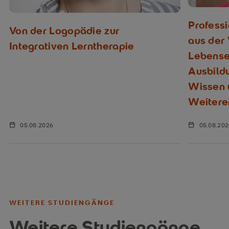
Profess
Von der Logopädie zur
aus der
Integrativen Lerntherapie
Lebenser
Ausbild
Wissen u
Weitere
05.08.2026
05.08.20
WEITERE STUDIENGÄNGE
Weitere Studiengänge