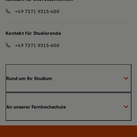
+49 7371 9315-400
Kontakt für Studierende
+49 7371 9315-600
Rund um Ihr Studium
Anmeldung zum Studium
An unserer Fernhochschule
Anrechnung von Vorleistungen
Studienberatung
Warum SRH?
Bachelor