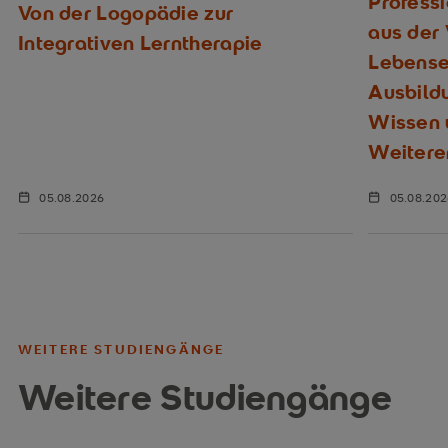
Profess
Von der Logopädie zur
aus der
Integrativen Lerntherapie
Lebenser
Ausbild
Wissen u
Weitere
05.08.2026
05.08.20
WEITERE STUDIENGÄNGE
Weitere Studiengänge