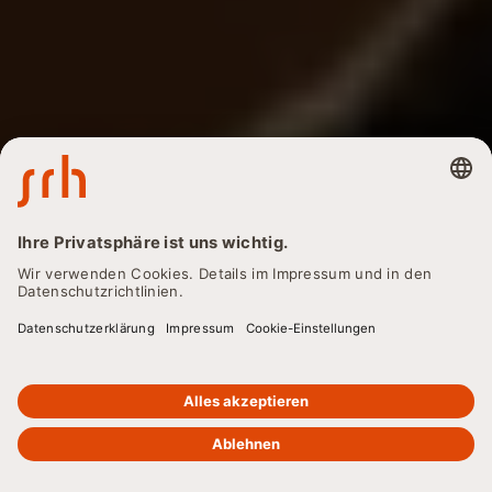
ZURÜCK
Blended Learning:
Erfolgreich Lernen mit
Präsenz & Online
Blended Learning kombiniert E-Learning mit
Präsenzphasen. Erfahre, wie die Methode funktioniert, wo
sie eingesetzt wird und welche Vorteile sie bietet –