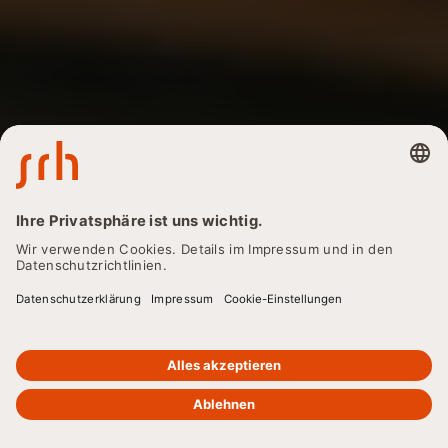
ZURÜCK
Sprachniveaus A1 bis
C2: Erklärung &
Beispiele nach GER
Erfahren Sie, was die Sprachniveaus A1 bis C2 nach dem
Gemeinsamen Europäischen Referenzrahmen bedeuten –